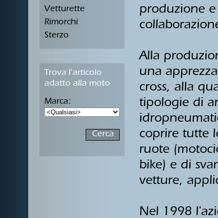
produzione e d
Vetturette
Rimorchi
collaborazione
Sterzo
Alla produzion
una apprezzat
Trova l'articolo
adatto alla moto
cross, alla qu
tipologie di a
Marca:
idropneumati
coprire tutte 
ruote (motocic
bike) e di svar
vetture, appli
Nel 1998 l'azi