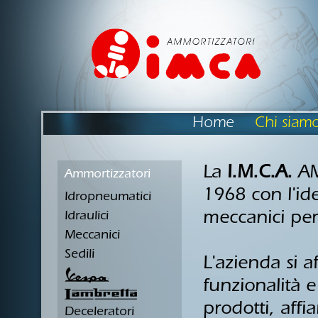
Home
Chi siam
La
I.M.C.A.
AM
Ammortizzatori
1968 con l'id
Idropneumatici
meccanici per
Idraulici
Meccanici
Sedili
L'azienda si 
funzionalità e
prodotti, aff
Deceleratori