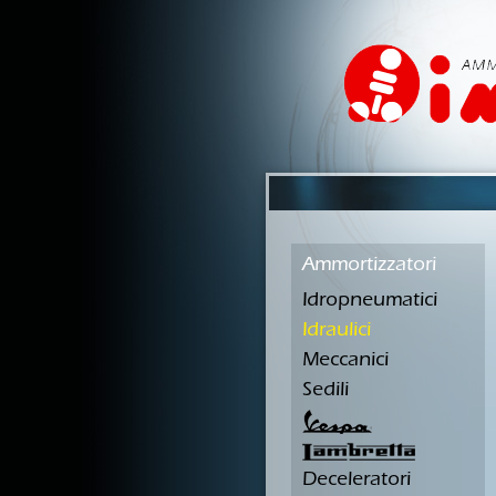
Ammortizzatori
Idropneumatici
Idraulici
Meccanici
Sedili
Deceleratori