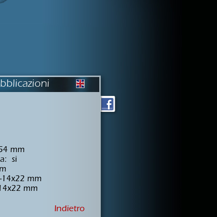
bblicazioni
 54 mm
a: si
mm
12-14x22 mm
2-14x22 mm
Indietro