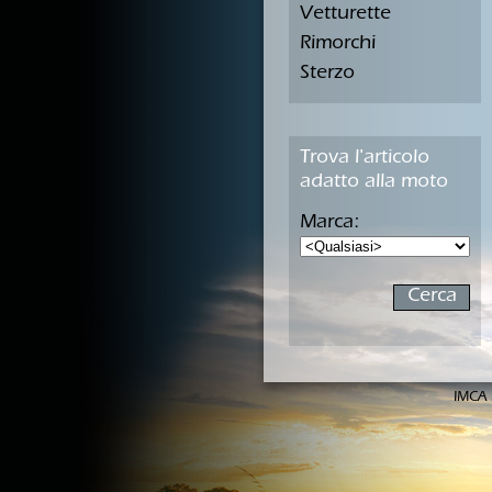
Vetturette
Rimorchi
Sterzo
Trova l'articolo
adatto alla moto
Marca:
IMCA 