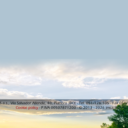
S.a.s., Via Salvador Allende, 40, Pianoro (BO) - Tel. 051/776.105 - Fax 05
Cookie policy
- P.IVA 00507871200 - © 2013 - 2026 imca.it