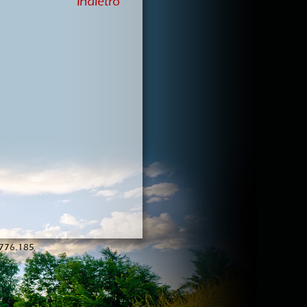
Indietro
1/776.185