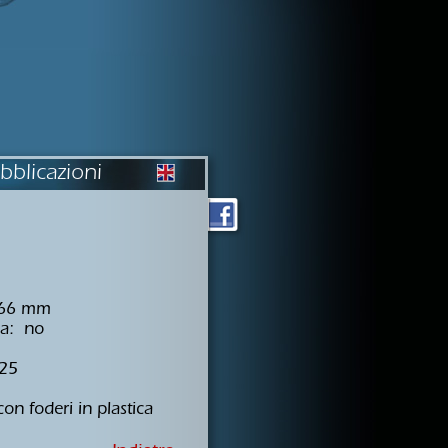
bblicazioni
 66 mm
la: no
.25
on foderi in plastica