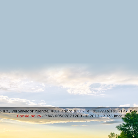
S.a.s., Via Salvador Allende, 40, Pianoro (BO) - Tel. 051/776.105 - Fax 05
Cookie policy
- P.IVA 00507871200 - © 2013 - 2026 imca.it