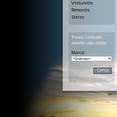
Vetturette
Rimorchi
Sterzo
Trova l'articolo
adatto alla moto
Marca:
IMCA 