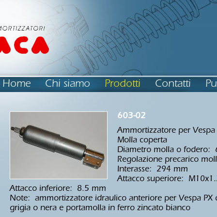
Home
Chi siamo
Prodotti
Contatti
Pu
603-02
Ammortizzatore per Vespa
Molla coperta
Diametro molla o fodero:
Regolazione precarico mol
Interasse: 294 mm
Attacco superiore: M10x1
Attacco inferiore: 8.5 mm
Note: ammortizzatore idraulico anteriore per Vespa PX c
grigia o nera e portamolla in ferro zincato bianco