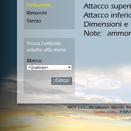
Vetturette
Attacco supe
Rimorchi
Attacco infer
Sterzo
Dimensioni e 
Note: ammorti
Trova l'articolo
adatto alla moto
Marca:
IMCA S.a.s., Via Salvador Allende, 
Cookie policy
- P.IVA