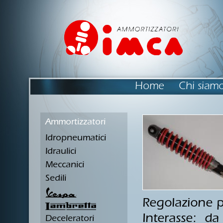
Home
Chi siam
Ammortizzatori
Idropneumatici
Idraulici
Meccanici
Sedili
Regolazione p
Interasse: d
Deceleratori