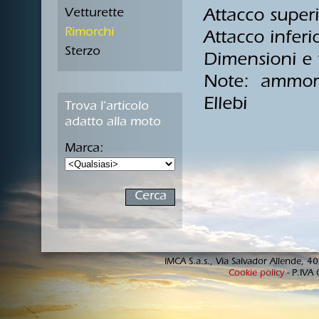
Vetturette
Attacco supe
Rimorchi
Attacco infer
Sterzo
Dimensioni e 
Note: ammortiz
Ellebi
Trova l'articolo
adatto alla moto
Marca:
IMCA S.a.s., Via Salvador Allende, 
Cookie policy
- P.IVA