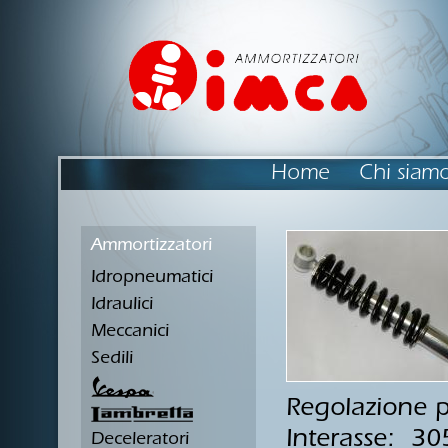
Home
Chi siam
Ammortizzatori
Idropneumatici
Idraulici
Meccanici
Sedili
Regolazione p
Interasse: 3
Deceleratori