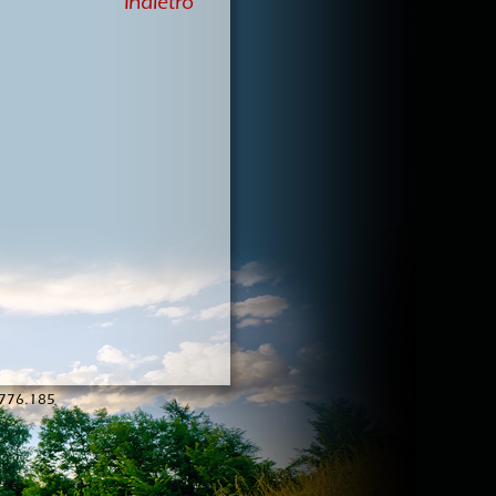
Indietro
1/776.185