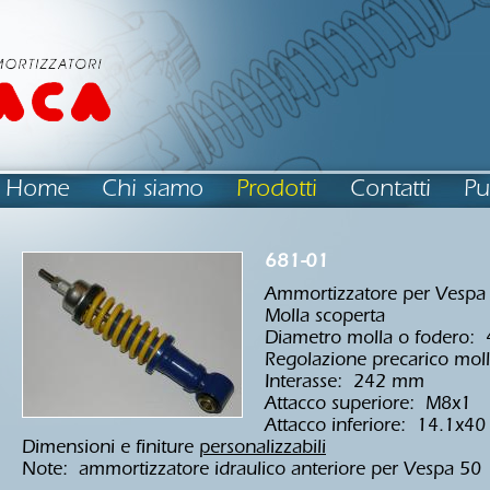
Home
Chi siamo
Prodotti
Contatti
Pu
681-01
Ammortizzatore per Vespa
Molla scoperta
Diametro molla o fodero:
Regolazione precarico mol
Interasse: 242 mm
Attacco superiore: M8x1
Attacco inferiore: 14.1x4
Dimensioni e finiture
personalizzabili
Note: ammortizzatore idraulico anteriore per Vespa 50