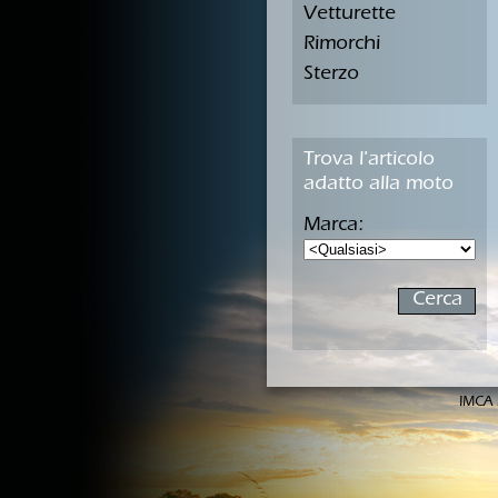
Vetturette
Rimorchi
Sterzo
Trova l'articolo
adatto alla moto
Marca:
IMCA 