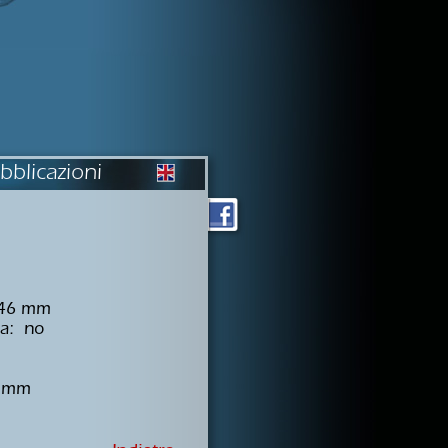
bblicazioni
 46 mm
la: no
0 mm