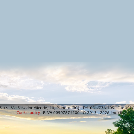
S.a.s., Via Salvador Allende, 40, Pianoro (BO) - Tel. 051/776.105 - Fax 05
Cookie policy
- P.IVA 00507871200 - © 2013 - 2026 imca.it