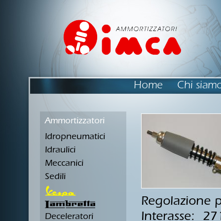
Home
Chi siam
Ammortizzatori
Idropneumatici
Idraulici
Meccanici
Sedili
Regolazione p
Interasse: 2
Deceleratori