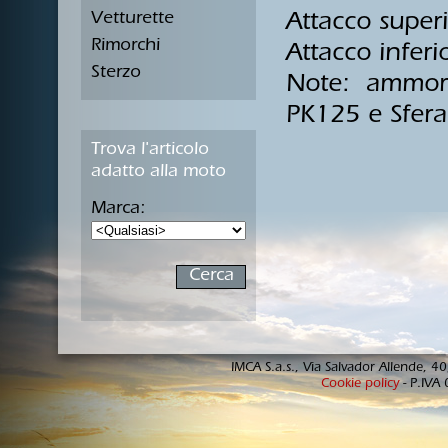
Vetturette
Attacco supe
Rimorchi
Attacco infer
Sterzo
Note: ammorti
PK125 e Sfera
Trova l'articolo
adatto alla moto
Marca:
IMCA S.a.s., Via Salvador Allende, 
Cookie policy
- P.IVA