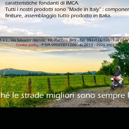
caratteristiche fondanti di IMCA.
Tutti i nostri prodotti sono "Made in Italy" : componen
finiture, assemblaggio tutto prodotto in Italia.
S.a.s., Via Salvador Allende, 40, Pianoro (BO) - Tel. 051/776.105 - Fax 05
Cookie policy
- P.IVA 00507871200 - © 2013 - 2026 imca.it
ché le strade migliori sono sempre