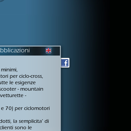
bblicazioni
 minimi,
ri per ciclo-cross,
utte le esigenze
- scooter - mountain
 vetturette -
 e 70) per ciclomotori
otti, la semplicita' di
clienti sono le