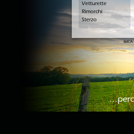
Vetturette
Rimorchi
Sterzo
IMCA 
...per