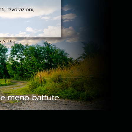
ti, lavorazioni,
1/776.185
 le meno battute.