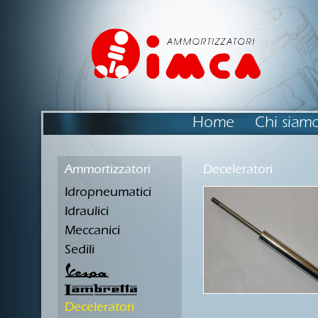
Home
Chi siam
Ammortizzatori
Deceleratori
Idropneumatici
Idraulici
Meccanici
Sedili
Deceleratori